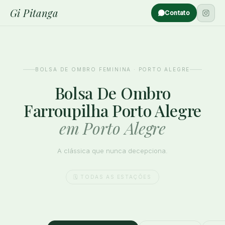
Gi Pitanga
Contato
BOLSA DE OMBRO FEMININA · PORTO ALEGRE
Bolsa De Ombro
Farroupilha Porto Alegre
em Porto Alegre
A clássica que nunca decepciona.
🗓️ TODAS AS ESTAÇÕES