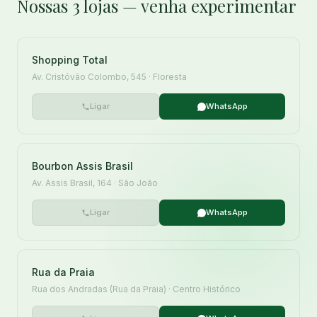
Nossas 3 lojas — venha experimentar
Shopping Total
Av. Cristóvão Colombo, 545 · Floresta
Ligar
WhatsApp
Bourbon Assis Brasil
Av. Assis Brasil, 164 · São João
Ligar
WhatsApp
Rua da Praia
Rua dos Andradas (Rua da Praia) · Centro Histórico