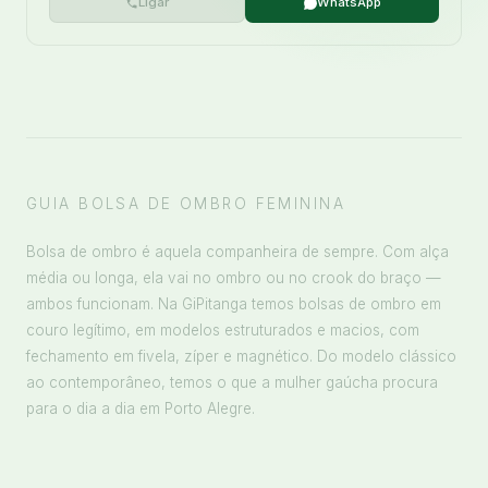
Ligar
WhatsApp
GUIA BOLSA DE OMBRO FEMININA
Bolsa de ombro é aquela companheira de sempre. Com alça
média ou longa, ela vai no ombro ou no crook do braço —
ambos funcionam. Na GiPitanga temos bolsas de ombro em
couro legítimo, em modelos estruturados e macios, com
fechamento em fivela, zíper e magnético. Do modelo clássico
ao contemporâneo, temos o que a mulher gaúcha procura
para o dia a dia em Porto Alegre.