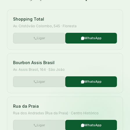
Shopping Total
Av. Cristóvão Colombo, 545 · Floresta
Ligar
WhatsApp
Bourbon Assis Brasil
Av. Assis Brasil, 164 · São João
Ligar
WhatsApp
Rua da Praia
Rua dos Andradas (Rua da Praia) · Centro Histórico
Ligar
WhatsApp