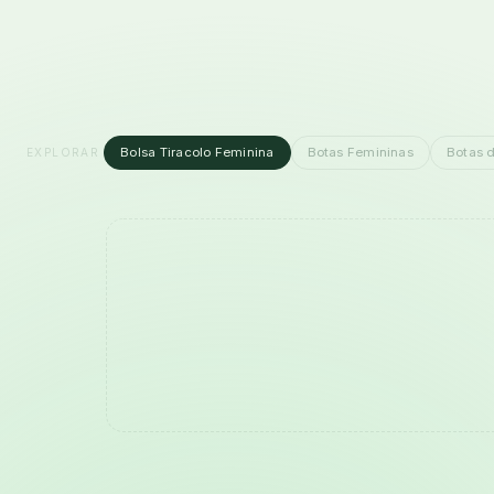
Bolsa Tiracolo Feminina
Botas Femininas
Botas 