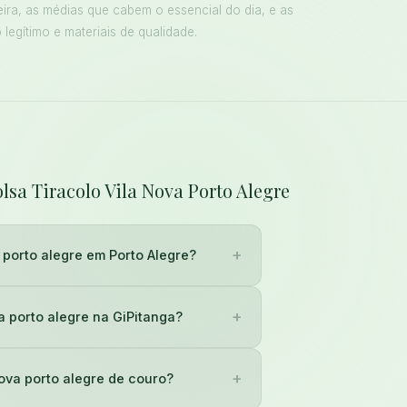
eira, as médias que cabem o essencial do dia, e as
legítimo e materiais de qualidade.
lsa Tiracolo Vila Nova Porto Alegre
+
 porto alegre em Porto Alegre?
+
a porto alegre na GiPitanga?
+
Nova porto alegre de couro?