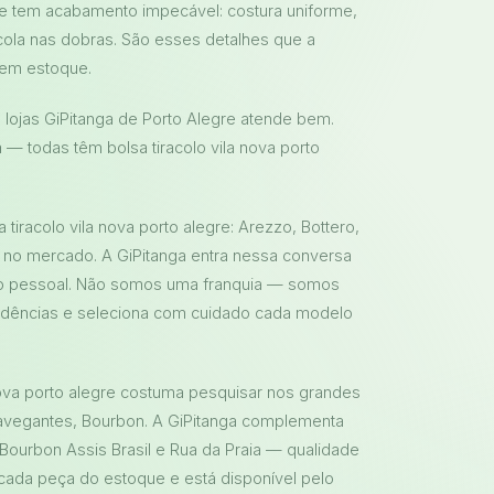
ade tem acabamento impecável: costura uniforme,
ola nas dobras. São esses detalhes que a
 em estoque.
 lojas GiPitanga de Porto Alegre atende bem.
 — todas têm bolsa tiracolo vila nova porto
iracolo vila nova porto alegre: Arezzo, Bottero,
as no mercado. A GiPitanga entra nessa conversa
to pessoal. Não somos uma franquia — somos
endências e seleciona com cuidado cada modelo
nova porto alegre costuma pesquisar nos grandes
Navegantes, Bourbon. A GiPitanga complementa
 Bourbon Assis Brasil e Rua da Praia — qualidade
ada peça do estoque e está disponível pelo