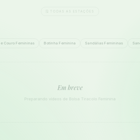
🗓️ TODAS AS ESTAÇÕES
de Couro Femininas
Botinha Feminina
Sandálias Femininas
San
Em breve
Preparando vídeos de Bolsa Tiracolo Feminina