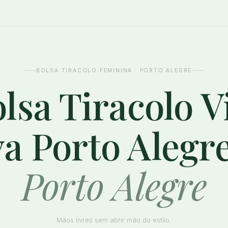
BOLSA TIRACOLO FEMININA · PORTO ALEGRE
lsa Tiracolo V
a Porto Alegr
Porto Alegre
Mãos livres sem abrir mão do estilo.