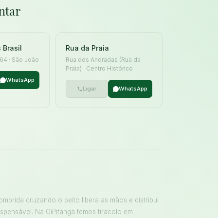
ntar
 Brasil
Rua da Praia
 164 · São João
Rua dos Andradas (Rua da
Praia) · Centro Histórico
WhatsApp
Ligar
WhatsApp
omprida cruzando o peito libera as mãos e distribui
spensável. Na GiPitanga temos tiracolo em