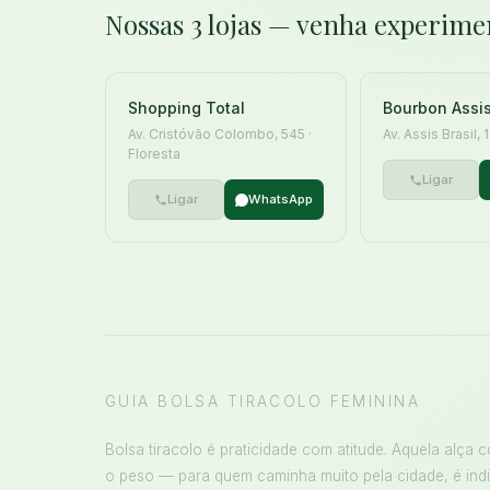
Nossas 3 lojas — venha experime
Shopping Total
Bourbon Assis
Av. Cristóvão Colombo, 545 ·
Av. Assis Brasil,
Floresta
Ligar
Ligar
WhatsApp
GUIA BOLSA TIRACOLO FEMININA
Bolsa tiracolo é praticidade com atitude. Aquela alça c
o peso — para quem caminha muito pela cidade, é indi