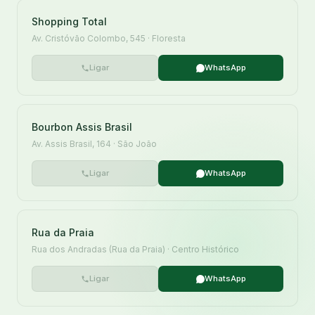
Shopping Total
Av. Cristóvão Colombo, 545 · Floresta
Ligar
WhatsApp
Bourbon Assis Brasil
Av. Assis Brasil, 164 · São João
Ligar
WhatsApp
Rua da Praia
Rua dos Andradas (Rua da Praia) · Centro Histórico
Ligar
WhatsApp