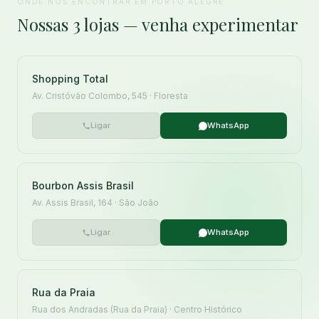
ONDE NOS ENCONTRAR EM PORTO ALEGRE
Nossas 3 lojas — venha experimentar
Shopping Total
Av. Cristóvão Colombo, 545 · Floresta
Ligar
WhatsApp
Bourbon Assis Brasil
Av. Assis Brasil, 164 · São João
Ligar
WhatsApp
Rua da Praia
Rua dos Andradas (Rua da Praia) · Centro Histórico