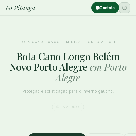
Gi Pitanga
Contato
BOTA CANO LONGO FEMININA · PORTO ALEGRE
Bota Cano Longo Belém
Novo Porto Alegre
em Porto
Alegre
Proteção e sofisticação para o inverno gaúcho.
🧥 INVERNO