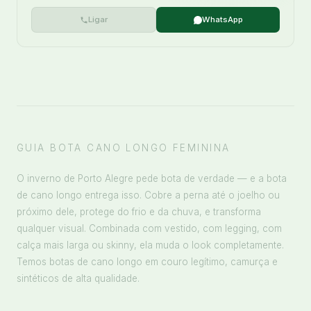
Ligar
WhatsApp
GUIA BOTA CANO LONGO FEMININA
O inverno de Porto Alegre pede bota de verdade — e a bota
de cano longo entrega isso. Cobre a perna até o joelho ou
próximo dele, protege do frio e da chuva, e transforma
qualquer visual. Combinada com vestido, com legging, com
calça mais larga ou skinny, ela muda o look completamente.
Temos botas de cano longo em couro legítimo, camurça e
sintéticos de alta qualidade.