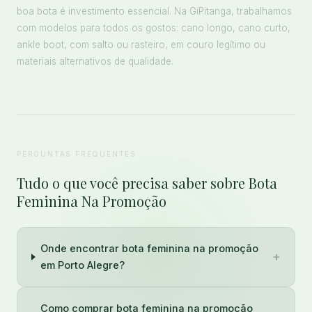
boa bota é investimento essencial. Na GiPitanga, trabalhamos
com modelos para todos os gostos: cano longo, cano curto,
ankle boot, com salto ou rasteiro, em couro legítimo ou
materiais alternativos de qualidade.
PERGUNTAS FREQUENTES
Tudo o que você precisa saber sobre Bota
Feminina Na Promoção
Onde encontrar bota feminina na promoção
+
em Porto Alegre?
Como comprar bota feminina na promoção