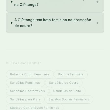
+
na GiPitanga?
A GiPitanga tem bota feminina na promoção
+
de couro?
OUTRAS CATEGORIAS
Botas de Couro Femininas
Botinha Feminina
Sandálias Femininas
Sandálias de Couro
Sandálias Confortáveis
Sandálias de Salto
Sandálias para Praia
Sapatos Sociais Femininos
Sapatos Confortáveis Femininos