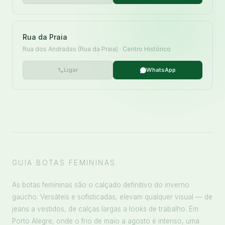
Rua da Praia
Rua dos Andradas (Rua da Praia) · Centro Histórico
Ligar
WhatsApp
GUIA BOTAS FEMININAS
As botas femininas são o calçado definitivo do inverno
gaúcho. Versáteis e sofisticadas, elevam qualquer visual — de
jeans a vestidos, de calças largas a looks de trabalho. Em
Porto Alegre, onde o frio de maio a agosto é intenso, uma