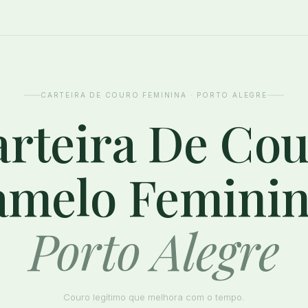
CARTEIRA DE COURO FEMININA · PORTO ALEGRE
rteira De Co
amelo Femini
Porto Alegre
Couro legítimo que melhora com o tempo.