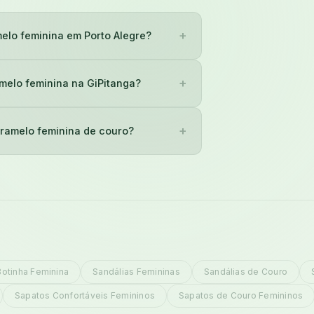
+
elo feminina em Porto Alegre?
+
melo feminina na GiPitanga?
+
aramelo feminina de couro?
Botinha Feminina
Sandálias Femininas
Sandálias de Couro
Sapatos Confortáveis Femininos
Sapatos de Couro Femininos