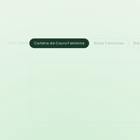
Carteira de Couro Feminina
Botas Femininas
Bot