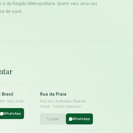
e e da Região Metropolitana. Quem veio uma vez
sa de ouvir.
ntar
 Brasil
Rua da Praia
 164 · São João
Rua dos Andradas (Rua da
Praia) · Centro Histórico
WhatsApp
Ligar
WhatsApp