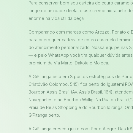
Para conservar bem seu carteira de couro caramelo 
longe de umidade direta, e use creme hidratante d
enorme na vida útil da peça.
Comparando com marcas como Arezzo, Perlato e Bot
para quem quer carteira de couro caramelo feminin
do atendimento personalizado. Nossa equipe nas 3 
— e pelo WhatsApp você tira qualquer dúvida antes 
premium da Via Marte, Dakota e Moleca.
A GiPitanga está em 3 pontos estratégicos de Porto 
Cristóvão Colombo, 545) fica perto do Iguatemi P
Bourbon Assis Brasil (Av. Assis Brasil, 164), aten
Navegantes e ao Bourbon Wallig. Na Rua da Praia (C
Praia de Belas Shopping e do Bourbon Ipiranga. On
GiPitanga perto.
A GiPitanga cresceu junto com Porto Alegre. Das trê