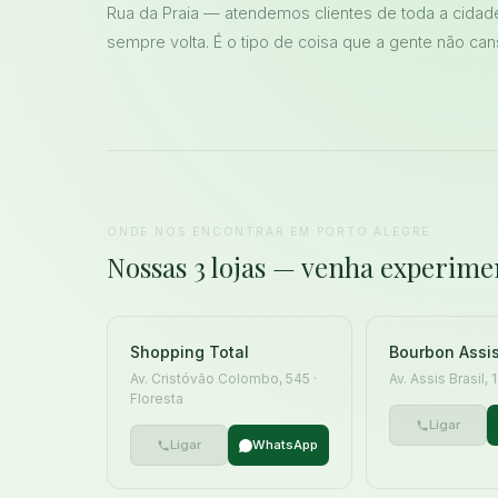
Rua da Praia — atendemos clientes de toda a cidad
sempre volta. É o tipo de coisa que a gente não can
ONDE NOS ENCONTRAR EM PORTO ALEGRE
Nossas 3 lojas — venha experime
Shopping Total
Bourbon Assis
Av. Cristóvão Colombo, 545 ·
Av. Assis Brasil,
Floresta
Ligar
Ligar
WhatsApp