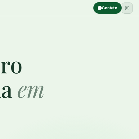
Contato
uro
na
em