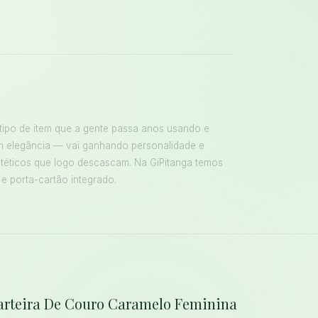
 tipo de item que a gente passa anos usando e
m elegância — vai ganhando personalidade e
ntéticos que logo descascam. Na GiPitanga temos
 e porta-cartão integrado.
Carteira De Couro Caramelo Feminina