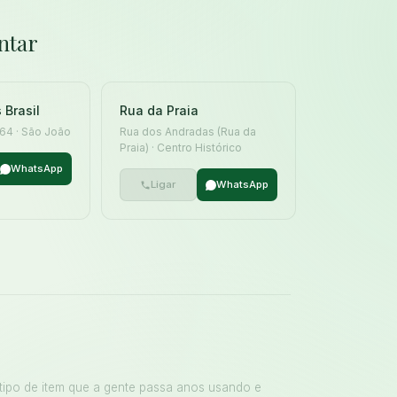
ntar
 Brasil
Rua da Praia
 164 · São João
Rua dos Andradas (Rua da
Praia) · Centro Histórico
WhatsApp
Ligar
WhatsApp
 tipo de item que a gente passa anos usando e