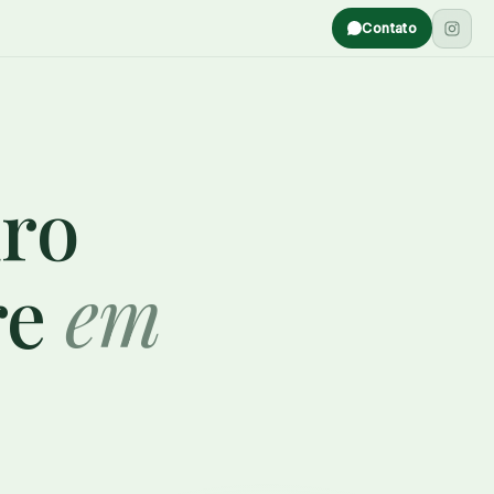
Contato
uro
re
em