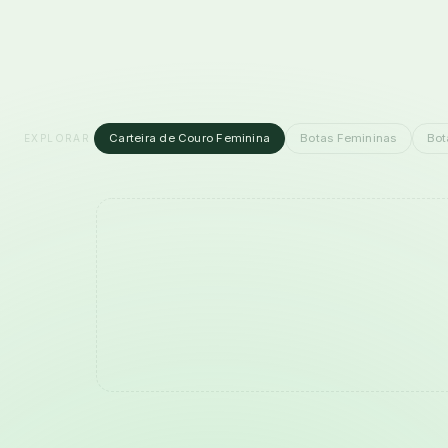
Carteira de Couro Feminina
Botas Femininas
Bot