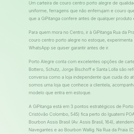
Um carteira de couro centro porto alegre de quali
uniforme, ferragens que não enferrujam e couro qu
que a GiPitanga confere antes de qualquer produto 
Para quem mora no Centro, ir à GiPitanga Rua da Pra
couro centro porto alegre no estoque, experimenta 
WhatsApp se quiser garantir antes de ir.
Porto Alegre conta com excelentes opções de cartei
Bottero, Schutz, Jorge Bischoff e Santa Lolla são r
conversa como a loja independente que cuida do 
somos uma loja que conhece a clientela, acompanh
modelo que entra em estoque.
A GiPitanga está em 3 pontos estratégicos de Porto 
Cristóvão Colombo, 545) fica perto do Iguatemi P
Bourbon Assis Brasil (Av. Assis Brasil, 164), aten
Navegantes e ao Bourbon Wallig. Na Rua da Praia (C