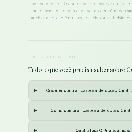
ainda parece boa. O couro legítimo absorve o uso co
ficando mais bonito com o tempo, ao contrário dos si
carteiras de couro femininas com divisórias, bolsinhos
PERGUNTAS FREQUENTES
Tudo o que você precisa saber sobre C
Onde encontrar carteira de couro Centro
Como comprar carteira de couro Centr
Qual a loja GiPitanga mais