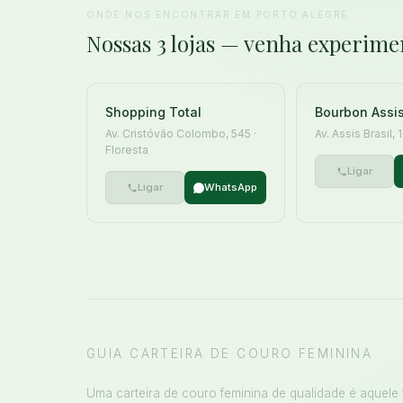
ONDE NOS ENCONTRAR EM PORTO ALEGRE
Nossas 3 lojas — venha experime
Shopping Total
Bourbon Assis
Av. Cristóvão Colombo, 545 ·
Av. Assis Brasil,
Floresta
Ligar
Ligar
WhatsApp
GUIA CARTEIRA DE COURO FEMININA
Uma carteira de couro feminina de qualidade é aquele