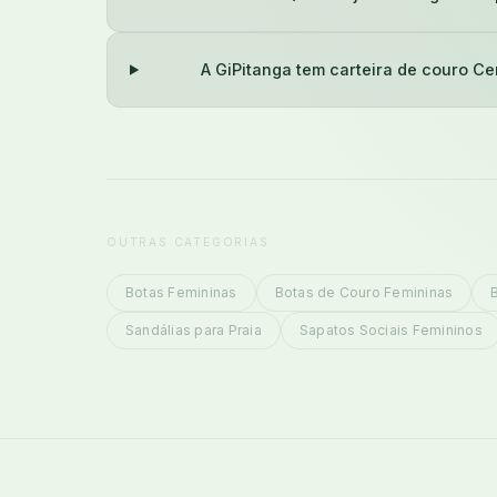
A GiPitanga tem carteira de couro Ce
OUTRAS CATEGORIAS
Botas Femininas
Botas de Couro Femininas
Sandálias para Praia
Sapatos Sociais Femininos