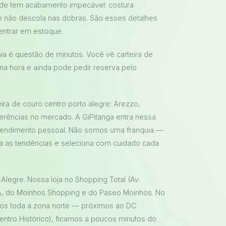
dade tem acabamento impecável: costura
e não descola nas dobras. São esses detalhes
entrar em estoque.
ia é questão de minutos. Você vê carteira de
na hora e ainda pode pedir reserva pelo
ra de couro centro porto alegre: Arezzo,
eferências no mercado. A GiPitanga entra nessa
atendimento pessoal. Não somos uma franquia —
a as tendências e seleciona com cuidado cada
Alegre. Nossa loja no Shopping Total (Av.
OA, do Moinhos Shopping e do Paseo Moinhos. No
demos toda a zona norte — próximos ao DC
entro Histórico), ficamos a poucos minutos do