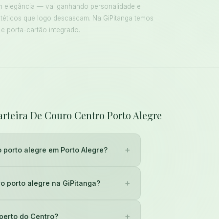
m elegância — vai ganhando personalidade e
ntéticos que logo descascam. Na GiPitanga temos
 e porta-cartão integrado.
arteira De Couro Centro Porto Alegre
+
 porto alegre em Porto Alegre?
+
o porto alegre na GiPitanga?
+
 perto do Centro?