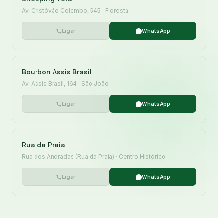
Av. Cristóvão Colombo, 545 · Floresta
Ligar
WhatsApp
Bourbon Assis Brasil
Av. Assis Brasil, 164 · São João
Ligar
WhatsApp
Rua da Praia
Rua dos Andradas (Rua da Praia) · Centro Histórico
Ligar
WhatsApp