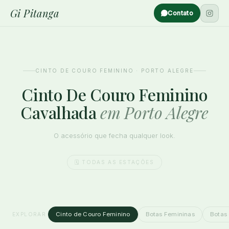
Gi Pitanga
Contato
CINTO DE COURO FEMININO · PORTO ALEGRE
Cinto De Couro Feminino
Cavalhada
em Porto Alegre
O acessório que fecha qualquer look.
🗓️ TODAS AS ESTAÇÕES
Cinto de Couro Feminino
Botas Femininas
Botas