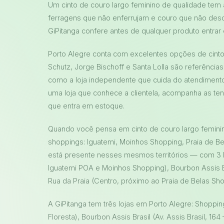
Um cinto de couro largo feminino de qualidade tem
ferragens que não enferrujam e couro que não desc
GiPitanga confere antes de qualquer produto entrar
Porto Alegre conta com excelentes opções de cinto 
Schutz, Jorge Bischoff e Santa Lolla são referênci
como a loja independente que cuida do atendimen
uma loja que conhece a clientela, acompanha as t
que entra em estoque.
Quando você pensa em cinto de couro largo femini
shoppings: Iguatemi, Moinhos Shopping, Praia de Be
está presente nesses mesmos territórios — com 3 l
Iguatemi POA e Moinhos Shopping), Bourbon Assis B
Rua da Praia (Centro, próximo ao Praia de Belas Sho
A GiPitanga tem três lojas em Porto Alegre: Shoppin
Floresta), Bourbon Assis Brasil (Av. Assis Brasil, 1