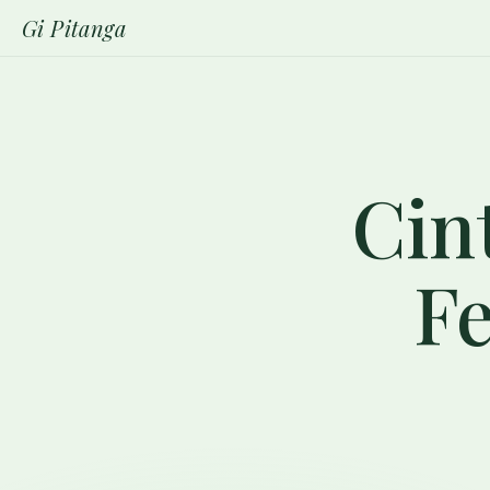
Gi Pitanga
Cin
F