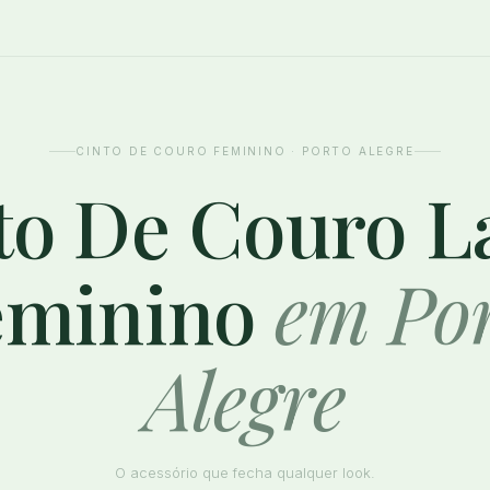
CINTO DE COURO FEMININO · PORTO ALEGRE
to De Couro L
eminino
em Po
Alegre
O acessório que fecha qualquer look.