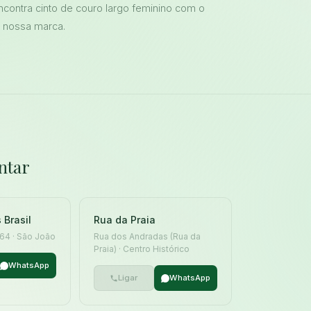
contra cinto de couro largo feminino com o
 nossa marca.
ntar
 Brasil
Rua da Praia
 164 · São João
Rua dos Andradas (Rua da
Praia) · Centro Histórico
WhatsApp
Ligar
WhatsApp