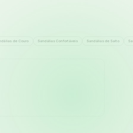
ndálias de Couro
Sandálias Confortáveis
Sandálias de Salto
Sa