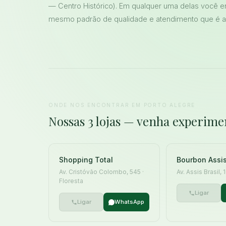
— Centro Histórico). Em qualquer uma delas você en
mesmo padrão de qualidade e atendimento que é a
ONDE NOS ENCONTRAR EM PORTO ALEGRE
Nossas 3 lojas — venha experime
Shopping Total
Bourbon Assis
Av. Cristóvão Colombo, 545 ·
Av. Assis Brasil,
Floresta
Ligar
Ligar
WhatsApp