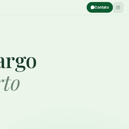
Contato
argo
rto