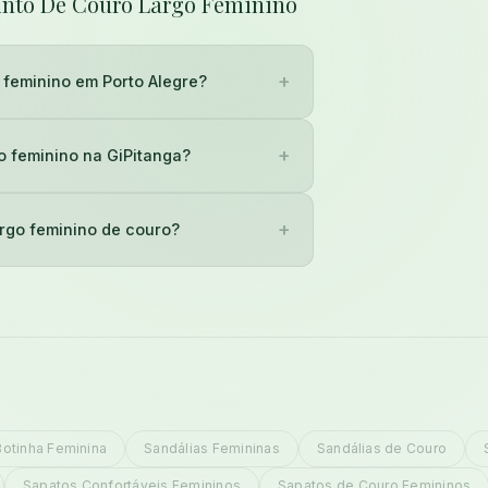
Cinto De Couro Largo Feminino
+
 feminino em Porto Alegre?
+
o feminino na GiPitanga?
+
argo feminino de couro?
Botinha Feminina
Sandálias Femininas
Sandálias de Couro
Sapatos Confortáveis Femininos
Sapatos de Couro Femininos