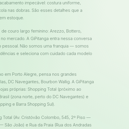
 acabamento impecável: costura uniforme,
ola nas dobras. São esses detalhes que a
 em estoque.
de couro largo feminino: Arezzo, Bottero,
as no mercado. A GiPitanga entra nessa conversa
to pessoal. Não somos uma franquia — somos
endências e seleciona com cuidado cada modelo
no em Porto Alegre, pensa nos grandes
las, DC Navegantes, Bourbon Wallig. A GiPitanga
ojas próprias: Shopping Total (próximo ao
rasil (zona norte, perto do DC Navegantes) e
pping e Barra Shopping Sul).
g Total (Av. Cristóvão Colombo, 545, 2º Piso —
64 — São João) e Rua da Praia (Rua dos Andradas