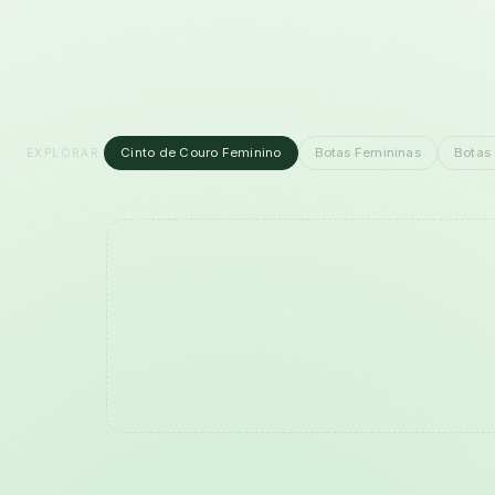
Cinto de Couro Feminino
Botas Femininas
Botas