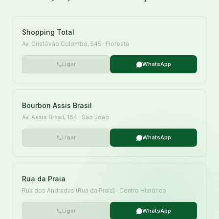
Shopping Total
Av. Cristóvão Colombo, 545 · Floresta
Ligar
WhatsApp
Bourbon Assis Brasil
Av. Assis Brasil, 164 · São João
Ligar
WhatsApp
Rua da Praia
Rua dos Andradas (Rua da Praia) · Centro Histórico
Ligar
WhatsApp