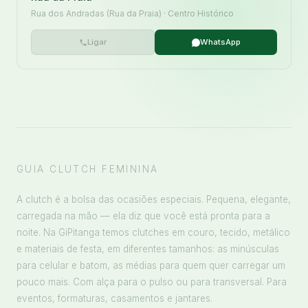
Rua dos Andradas (Rua da Praia) · Centro Histórico
Ligar
WhatsApp
GUIA CLUTCH FEMININA
A clutch é a bolsa das ocasiões especiais. Pequena, elegante,
carregada na mão — ela diz que você está pronta para a
noite. Na GiPitanga temos clutches em couro, tecido, metálico
e materiais de festa, em diferentes tamanhos: as minúsculas
para celular e batom, as médias para quem quer carregar um
pouco mais. Com alça para o pulso ou para transversal. Para
eventos, formaturas, casamentos e jantares.