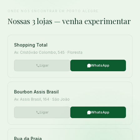
ONDE NOS ENCONTRAR EM PORTO ALEGRE
Nossas 3 lojas — venha experimentar
Shopping Total
Av. Cristóvão Colombo, 545 · Floresta
Ligar
WhatsApp
Bourbon Assis Brasil
Av. Assis Brasil, 164 · São João
Ligar
WhatsApp
Rua da Praia