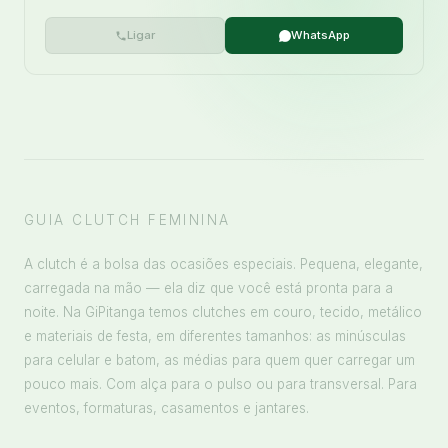
Ligar
WhatsApp
GUIA CLUTCH FEMININA
A clutch é a bolsa das ocasiões especiais. Pequena, elegante,
carregada na mão — ela diz que você está pronta para a
noite. Na GiPitanga temos clutches em couro, tecido, metálico
e materiais de festa, em diferentes tamanhos: as minúsculas
para celular e batom, as médias para quem quer carregar um
pouco mais. Com alça para o pulso ou para transversal. Para
eventos, formaturas, casamentos e jantares.