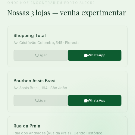
ONDE NOS ENCONTRAR EM PORTO ALEGRE
Nossas 3 lojas — venha experimentar
Shopping Total
Av. Cristóvão Colombo, 545 · Floresta
Ligar
WhatsApp
Bourbon Assis Brasil
Av. Assis Brasil, 164 · São João
Ligar
WhatsApp
Rua da Praia
Rua dos Andradas (Rua da Praia) · Centro Histórico