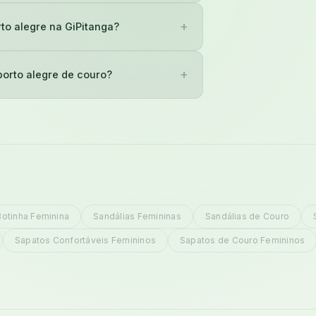
+
to alegre na GiPitanga?
+
porto alegre de couro?
Botinha Feminina
Sandálias Femininas
Sandálias de Couro
Sapatos Confortáveis Femininos
Sapatos de Couro Femininos