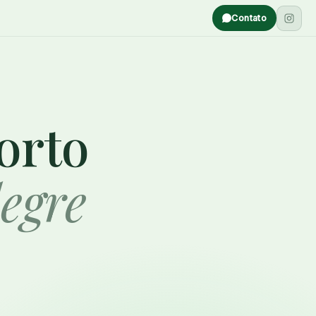
Contato
orto
egre