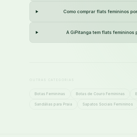
Como comprar flats femininos por
A GiPitanga tem flats femininos 
OUTRAS CATEGORIAS
Botas Femininas
Botas de Couro Femininas
Sandálias para Praia
Sapatos Sociais Femininos