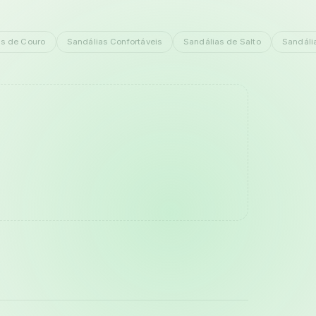
as de Couro
Sandálias Confortáveis
Sandálias de Salto
Sandáli