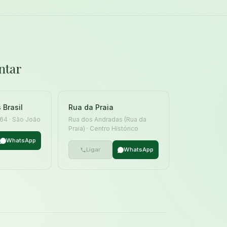
ntar
 Brasil
Rua da Praia
 164 · São João
Rua dos Andradas (Rua da
Praia) · Centro Histórico
WhatsApp
Ligar
WhatsApp