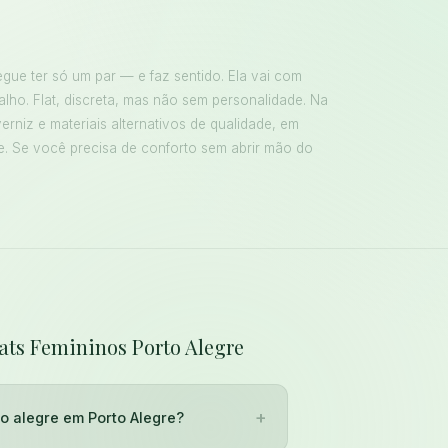
gue ter só um par — e faz sentido. Ela vai com
alho. Flat, discreta, mas não sem personalidade. Na
erniz e materiais alternativos de qualidade, em
e. Se você precisa de conforto sem abrir mão do
lats Femininos Porto Alegre
+
to alegre em Porto Alegre?