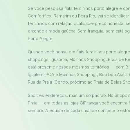
Se você pesquisa flats femininos porto alegre e co
Comfortflex, Ramarim ou Beira Rio, vai se identific
femininos com relação qualidade-preço honesta, se
entende a moda gaúcha. Sem franquia, sem catálog
Porto Alegre.
Quando você pensa em flats femininos porto alegr
shoppings: Iguatemi, Moinhos Shopping, Praia de Be
está presente nesses mesmos territórios — com 3 l
Iguatemi POA e Moinhos Shopping), Bourbon Assis B
Rua da Praia (Centro, próximo ao Praia de Belas Sho
São três endereços, mas um só padrão. No Shopping
Praia — em todas as lojas GiPitanga você encontra 
sempre. A equipe de cada unidade conhece o estoque