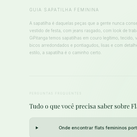
GUIA SAPATILHA FEMININA
A sapatilha é daquelas peças que a gente nunca conse
vestido de festa, com jeans rasgado, com look de trab
GiPitanga temos sapatilhas em couro legítimo, tecido, v
bicos arredondados e pontiagudos, lisas e com detalh
estilo, a sapatilha é o caminho certo.
PERGUNTAS FREQUENTES
Tudo o que você precisa saber sobre F
Onde encontrar flats femininos por