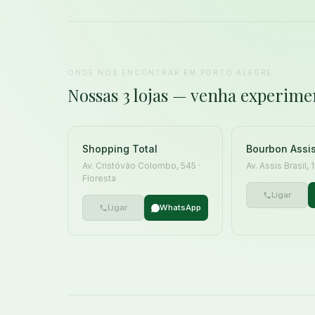
ONDE NOS ENCONTRAR EM PORTO ALEGRE
Nossas 3 lojas — venha experime
Shopping Total
Bourbon Assis
Av. Cristóvão Colombo, 545 ·
Av. Assis Brasil,
Floresta
Ligar
Ligar
WhatsApp