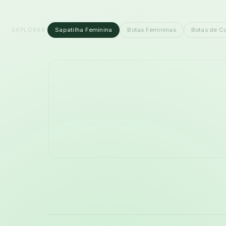
Sapatilha Feminina
Botas Femininas
Botas de C