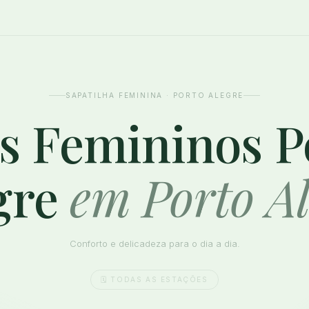
SAPATILHA FEMININA · PORTO ALEGRE
ts Femininos P
gre
em Porto Al
Conforto e delicadeza para o dia a dia.
🗓️ TODAS AS ESTAÇÕES