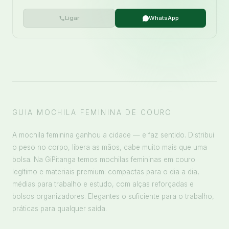
Ligar
WhatsApp
GUIA MOCHILA FEMININA DE COURO
A mochila feminina ganhou a cidade — e faz sentido. Distribui
o peso no corpo, libera as mãos, cabe muito mais que uma
bolsa. Na GiPitanga temos mochilas femininas em couro
legítimo e materiais premium: compactas para o dia a dia,
médias para trabalho e estudo, com alças reforçadas e
bolsos organizadores. Elegantes o suficiente para o trabalho,
práticas para qualquer saída.