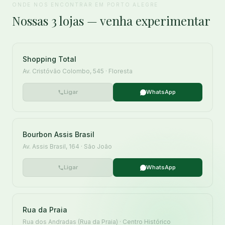
ONDE NOS ENCONTRAR EM PORTO ALEGRE
Nossas 3 lojas — venha experimentar
Shopping Total
Av. Cristóvão Colombo, 545 · Floresta
Ligar
WhatsApp
Bourbon Assis Brasil
Av. Assis Brasil, 164 · São João
Ligar
WhatsApp
Rua da Praia
Rua dos Andradas (Rua da Praia) · Centro Histórico