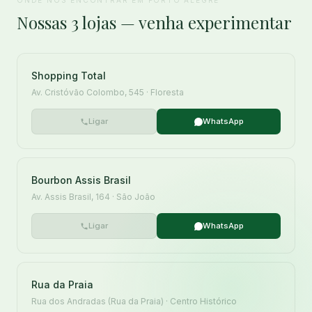
ONDE NOS ENCONTRAR EM PORTO ALEGRE
Nossas 3 lojas — venha experimentar
Shopping Total
Av. Cristóvão Colombo, 545 · Floresta
Ligar
WhatsApp
Bourbon Assis Brasil
Av. Assis Brasil, 164 · São João
Ligar
WhatsApp
Rua da Praia
Rua dos Andradas (Rua da Praia) · Centro Histórico