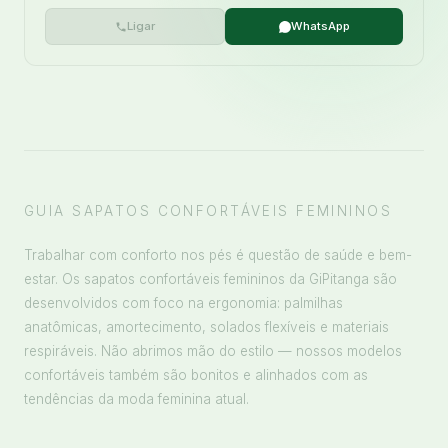
Ligar
WhatsApp
GUIA SAPATOS CONFORTÁVEIS FEMININOS
Trabalhar com conforto nos pés é questão de saúde e bem-
estar. Os sapatos confortáveis femininos da GiPitanga são
desenvolvidos com foco na ergonomia: palmilhas
anatômicas, amortecimento, solados flexíveis e materiais
respiráveis. Não abrimos mão do estilo — nossos modelos
confortáveis também são bonitos e alinhados com as
tendências da moda feminina atual.