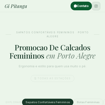
Gi Pitanga
Contato
SAPATOS CONFORTÁVEIS FEMININOS · PORTO
ALEGRE
Promocao De Calcados
Femininos
em Porto Alegre
Ergonomia e estilo para quem usa muito o pé.
🗓️ TODAS AS ESTAÇÕES
Sapatos Confortáveis Femininos
Botas Femininas