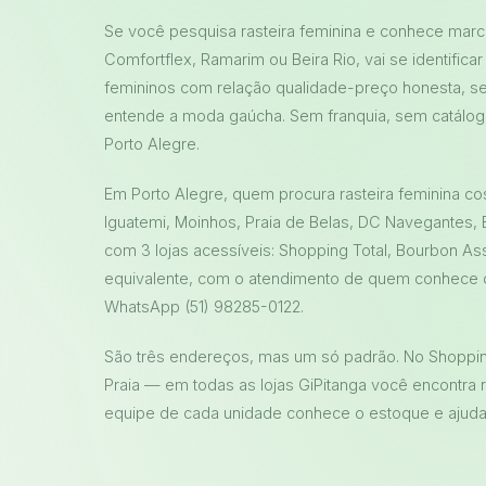
Se você pesquisa rasteira feminina e conhece marca
Comfortflex, Ramarim ou Beira Rio, vai se identific
femininos com relação qualidade-preço honesta, se
entende a moda gaúcha. Sem franquia, sem catálog
Porto Alegre.
Em Porto Alegre, quem procura rasteira feminina c
Iguatemi, Moinhos, Praia de Belas, DC Navegantes,
com 3 lojas acessíveis: Shopping Total, Bourbon Ass
equivalente, com o atendimento de quem conhece c
WhatsApp (51) 98285-0122.
São três endereços, mas um só padrão. No Shopping
Praia — em todas as lojas GiPitanga você encontra 
equipe de cada unidade conhece o estoque e ajuda v