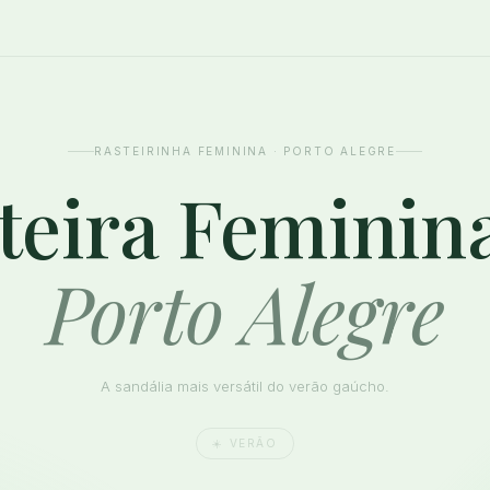
RASTEIRINHA FEMININA · PORTO ALEGRE
teira Feminin
Porto Alegre
A sandália mais versátil do verão gaúcho.
☀️ VERÃO