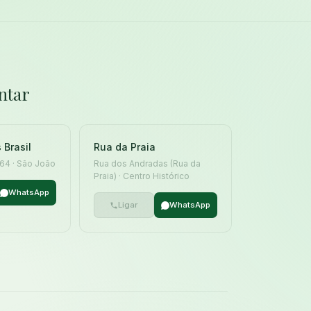
ntar
 Brasil
Rua da Praia
 164 · São João
Rua dos Andradas (Rua da
Praia) · Centro Histórico
WhatsApp
Ligar
WhatsApp