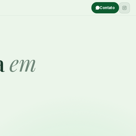
Contato
a
em