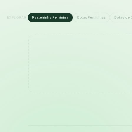
Rasteirinha Feminina
Botas Femininas
Botas de 