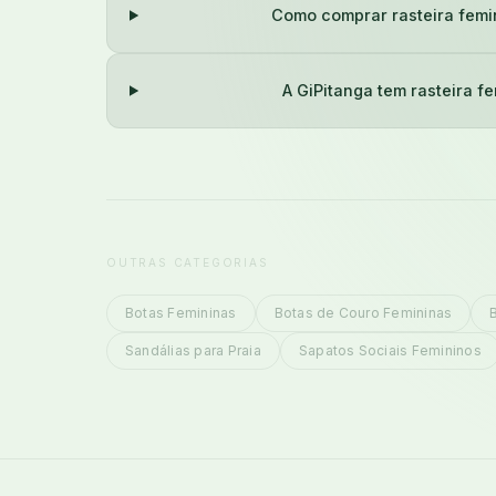
Como comprar rasteira femi
A GiPitanga tem rasteira f
OUTRAS CATEGORIAS
Botas Femininas
Botas de Couro Femininas
Sandálias para Praia
Sapatos Sociais Femininos