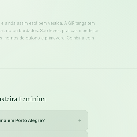
e ainda assim está bem vestida. A GiPitanga tem
al, nó ou bordados. São leves, práticas e perfeitas
ias mornos de outono e primavera. Combina com
asteira Feminina
+
ina em Porto Alegre?