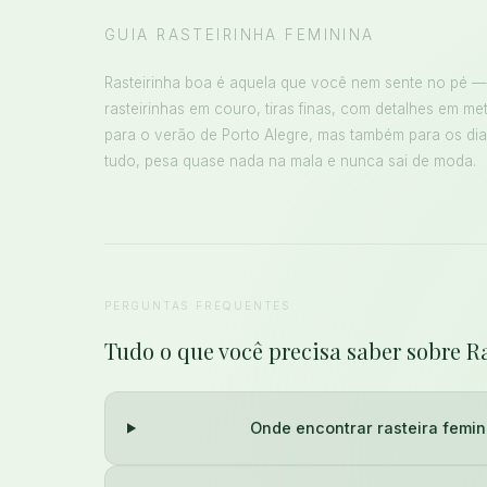
GUIA RASTEIRINHA FEMININA
Rasteirinha boa é aquela que você nem sente no pé — 
rasteirinhas em couro, tiras finas, com detalhes em met
para o verão de Porto Alegre, mas também para os d
tudo, pesa quase nada na mala e nunca sai de moda.
PERGUNTAS FREQUENTES
Tudo o que você precisa saber sobre R
Onde encontrar rasteira femin