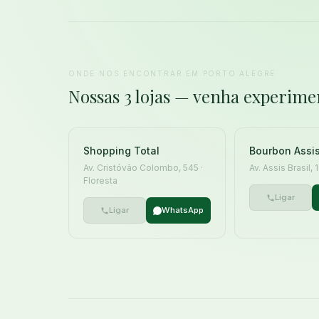
ONDE NOS ENCONTRAR EM PORTO ALEGRE
Nossas 3 lojas — venha experime
Shopping Total
Bourbon Assis
Av. Cristóvão Colombo, 545 ·
Av. Assis Brasil,
Floresta
Ligar
Ligar
WhatsApp