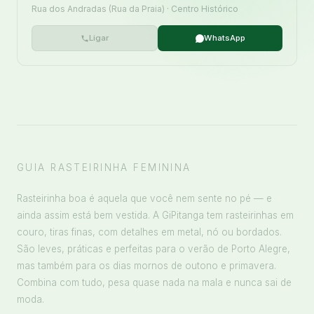
Rua dos Andradas (Rua da Praia) · Centro Histórico
Ligar
WhatsApp
GUIA RASTEIRINHA FEMININA
Rasteirinha boa é aquela que você nem sente no pé — e
ainda assim está bem vestida. A GiPitanga tem rasteirinhas em
couro, tiras finas, com detalhes em metal, nó ou bordados.
São leves, práticas e perfeitas para o verão de Porto Alegre,
mas também para os dias mornos de outono e primavera.
Combina com tudo, pesa quase nada na mala e nunca sai de
moda.