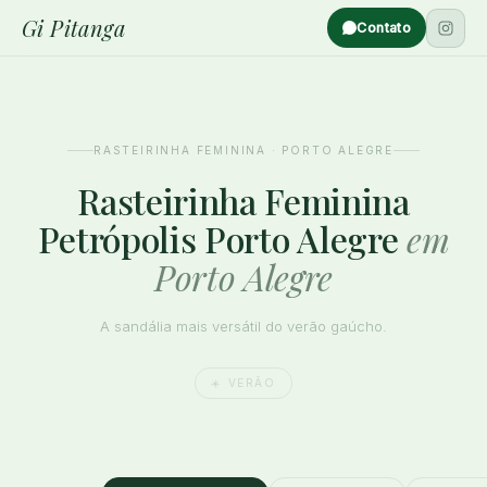
Gi Pitanga
Contato
RASTEIRINHA FEMININA · PORTO ALEGRE
Rasteirinha Feminina
Petrópolis Porto Alegre
em
Porto Alegre
A sandália mais versátil do verão gaúcho.
☀️ VERÃO