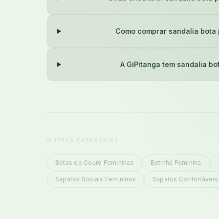
Como comprar sandalia bota 
A GiPitanga tem sandalia bo
OUTRAS CATEGORIAS
Botas de Couro Femininas
Botinha Feminina
Sapatos Sociais Femininos
Sapatos Confortáveis