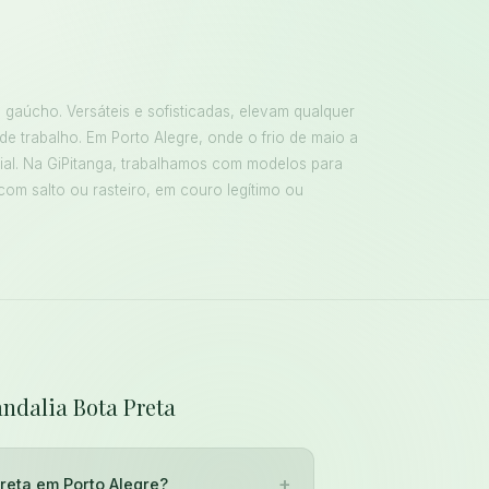
 gaúcho. Versáteis e sofisticadas, elevam qualquer
 de trabalho. Em Porto Alegre, onde o frio de maio a
ial. Na GiPitanga, trabalhamos com modelos para
com salto ou rasteiro, em couro legítimo ou
andalia Bota Preta
+
reta em Porto Alegre?