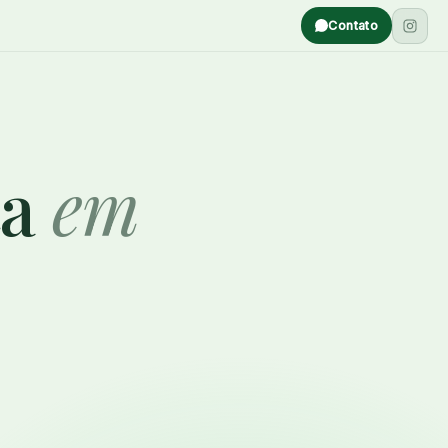
Contato
ta
em