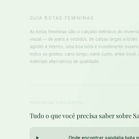
GUIA BOTAS FEMININAS
As botas femininas são o calçado definitivo do inverno
visual — de jeans a vestidos, de calças largas a looks
agosto é intenso, uma boa bota é investimento essenc
todos os gostos: cano longo, cano curto, ankle boot, 
materiais alternativos de qualidade.
PERGUNTAS FREQUENTES
Tudo o que você precisa saber sobre S
Onde encontrar sandalia bota p