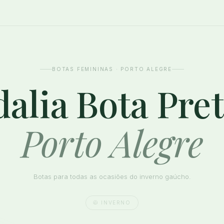
BOTAS FEMININAS · PORTO ALEGRE
alia Bota Pre
Porto Alegre
Botas para todas as ocasiões do inverno gaúcho.
🧥 INVERNO