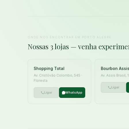
ONDE NOS ENCONTRAR EM PORTO ALEGRE
Nossas 3 lojas — venha experime
Shopping Total
Bourbon Assis
Av. Cristóvão Colombo, 545 ·
Av. Assis Brasil,
Floresta
Ligar
Ligar
WhatsApp