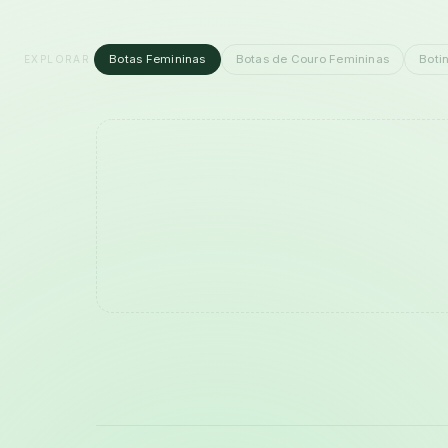
Botas Femininas
Botas de Couro Femininas
Boti