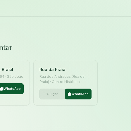
ntar
 Brasil
Rua da Praia
 164 · São João
Rua dos Andradas (Rua da
Praia) · Centro Histórico
WhatsApp
Ligar
WhatsApp