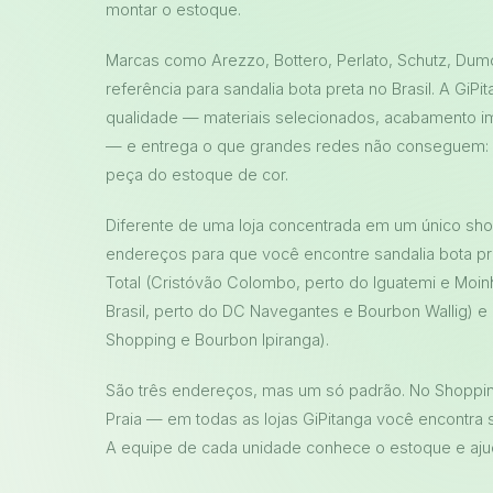
montar o estoque.
Marcas como Arezzo, Bottero, Perlato, Schutz, Du
referência para sandalia bota preta no Brasil. A Gi
qualidade — materiais selecionados, acabamento i
— e entrega o que grandes redes não conseguem:
peça do estoque de cor.
Diferente de uma loja concentrada em um único sho
endereços para que você encontre sandalia bota pr
Total (Cristóvão Colombo, perto do Iguatemi e Moin
Brasil, perto do DC Navegantes e Bourbon Wallig) e 
Shopping e Bourbon Ipiranga).
São três endereços, mas um só padrão. No Shopping
Praia — em todas as lojas GiPitanga você encontra 
A equipe de cada unidade conhece o estoque e ajuda