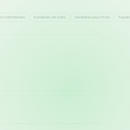
as Confortáveis
Sandálias de Salto
Sandálias para Praia
Sapato