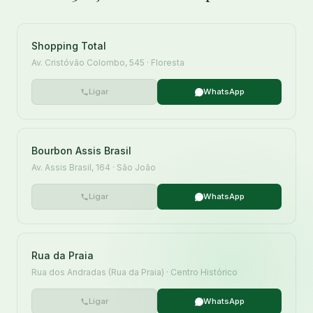
Shopping Total
Av. Cristóvão Colombo, 545 · Floresta
Ligar
WhatsApp
Bourbon Assis Brasil
Av. Assis Brasil, 164 · São João
Ligar
WhatsApp
Rua da Praia
Rua dos Andradas (Rua da Praia) · Centro Histórico
Ligar
WhatsApp