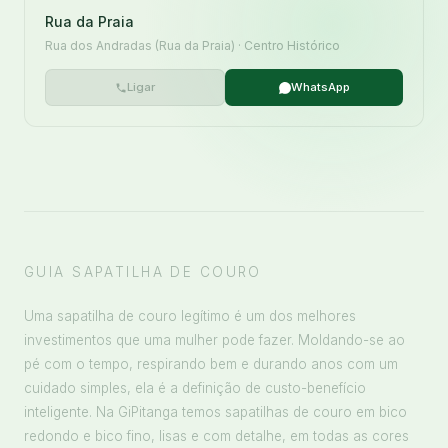
Rua da Praia
Rua dos Andradas (Rua da Praia) · Centro Histórico
Ligar
WhatsApp
GUIA SAPATILHA DE COURO
Uma sapatilha de couro legítimo é um dos melhores
investimentos que uma mulher pode fazer. Moldando-se ao
pé com o tempo, respirando bem e durando anos com um
cuidado simples, ela é a definição de custo-benefício
inteligente. Na GiPitanga temos sapatilhas de couro em bico
redondo e bico fino, lisas e com detalhe, em todas as cores