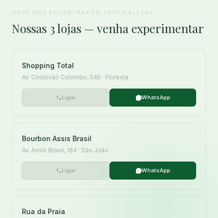
ONDE NOS ENCONTRAR EM PORTO ALEGRE
Nossas 3 lojas — venha experimentar
Shopping Total
Av. Cristóvão Colombo, 545 · Floresta
Ligar
WhatsApp
Bourbon Assis Brasil
Av. Assis Brasil, 164 · São João
Ligar
WhatsApp
Rua da Praia