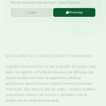
Rua dos Andradas (Rua da Praia) · Centro Histórico
Ligar
WhatsApp
GUIA SAPATOS CONFORTÁVEIS FEMININOS
Trabalhar com conforto nos pés é questão de saúde e bem-
estar. Os sapatos confortáveis femininos da GiPitanga são
desenvolvidos com foco na ergonomia: palmilhas
anatômicas, amortecimento, solados flexíveis e materiais
respiráveis. Não abrimos mão do estilo — nossos modelos
confortáveis também são bonitos e alinhados com as
tendências da moda feminina atual.