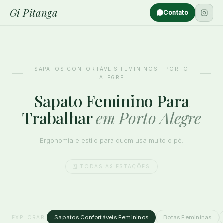
Gi Pitanga
Contato
SAPATOS CONFORTÁVEIS FEMININOS · PORTO
ALEGRE
Sapato Feminino Para
Trabalhar
em Porto Alegre
Ergonomia e estilo para quem usa muito o pé.
🗓️ TODAS AS ESTAÇÕES
Sapatos Confortáveis Femininos
Botas Femininas