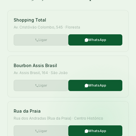
Shopping Total
Av. Cristóvão Colombo, 545 · Floresta
Ligar
WhatsApp
Bourbon Assis Brasil
Av. Assis Brasil, 164 · São João
Ligar
WhatsApp
Rua da Praia
Rua dos Andradas (Rua da Praia) · Centro Histórico
Ligar
WhatsApp