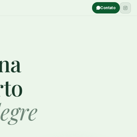
Contato
ina
rto
egre