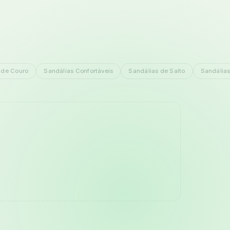
 de Couro
Sandálias Confortáveis
Sandálias de Salto
Sandálias