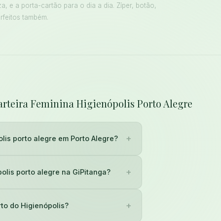
 e a porta-cartão para o dia a dia. Zíper, botão,
rfeitos também.
arteira Feminina Higienópolis Porto Alegre
+
lis porto alegre em Porto Alegre?
+
olis porto alegre na GiPitanga?
+
rto do Higienópolis?