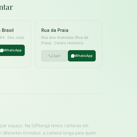
ntar
 Brasil
Rua da Praia
 164 · São João
Rua dos Andradas (Rua da
Praia) · Centro Histórico
WhatsApp
Ligar
WhatsApp
upar espaço. Na GiPitanga temos carteiras em
m diferentes formatos: a carteira longa para quem