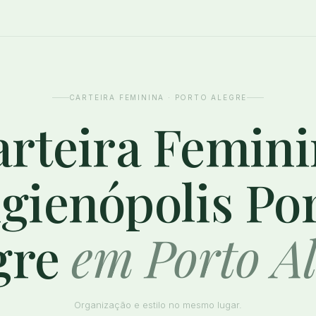
CARTEIRA FEMININA · PORTO ALEGRE
rteira Femin
gienópolis Po
gre
em Porto Al
Organização e estilo no mesmo lugar.