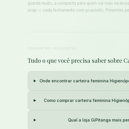
guarda muito, a compacta para quem vai mais na leveza,
snap — cada fechamento com propósito. Presentes pe
PERGUNTAS FREQUENTES
Tudo o que você precisa saber sobre C
Onde encontrar carteira feminina Higienópo
Como comprar carteira feminina Higienóp
Qual a loja GiPitanga mais pe