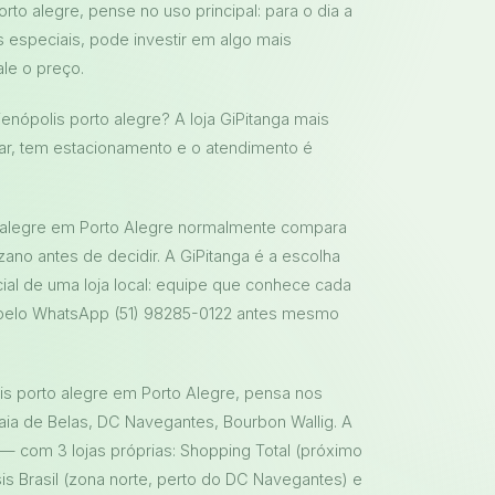
orto alegre, pense no uso principal: para o dia a
es especiais, pode investir em algo mais
le o preço.
ienópolis porto alegre? A loja GiPitanga mais
egar, tem estacionamento e o atendimento é
o alegre em Porto Alegre normalmente compara
ano antes de decidir. A GiPitanga é a escolha
ial de uma loja local: equipe que conhece cada
pelo WhatsApp (51) 98285-0122 antes mesmo
is porto alegre em Porto Alegre, pensa nos
aia de Belas, DC Navegantes, Bourbon Wallig. A
— com 3 lojas próprias: Shopping Total (próximo
s Brasil (zona norte, perto do DC Navegantes) e