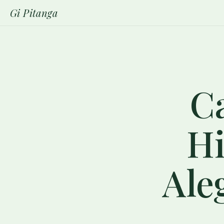
Gi Pitanga
Ca
Hi
Ale