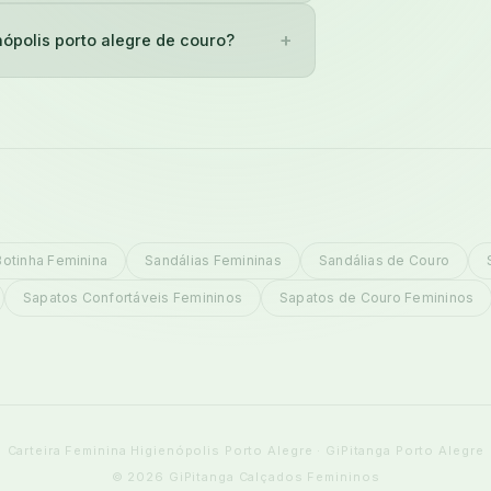
+
nópolis porto alegre de couro?
Botinha Feminina
Sandálias Femininas
Sandálias de Couro
Sapatos Confortáveis Femininos
Sapatos de Couro Femininos
Carteira Feminina Higienópolis Porto Alegre · GiPitanga Porto Alegre
© 2026 GiPitanga Calçados Femininos