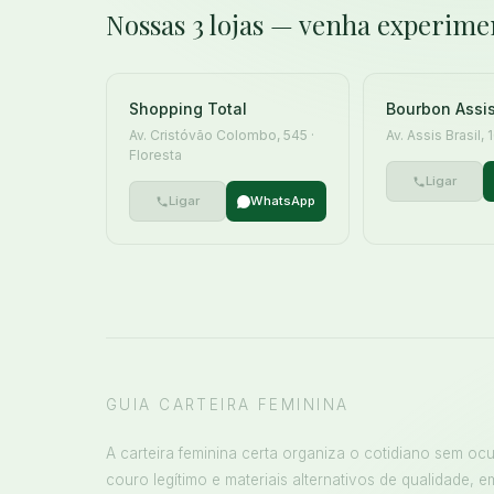
Nossas 3 lojas — venha experime
Shopping Total
Bourbon Assis
Av. Cristóvão Colombo, 545 ·
Av. Assis Brasil,
Floresta
Ligar
Ligar
WhatsApp
GUIA CARTEIRA FEMININA
A carteira feminina certa organiza o cotidiano sem oc
couro legítimo e materiais alternativos de qualidade, e