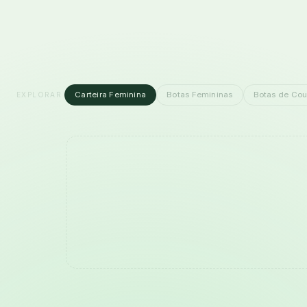
Carteira Feminina
Botas Femininas
Botas de Cou