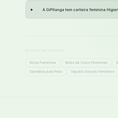
A GiPitanga tem carteira feminina Higie
OUTRAS CATEGORIAS
Botas Femininas
Botas de Couro Femininas
Sandálias para Praia
Sapatos Sociais Femininos