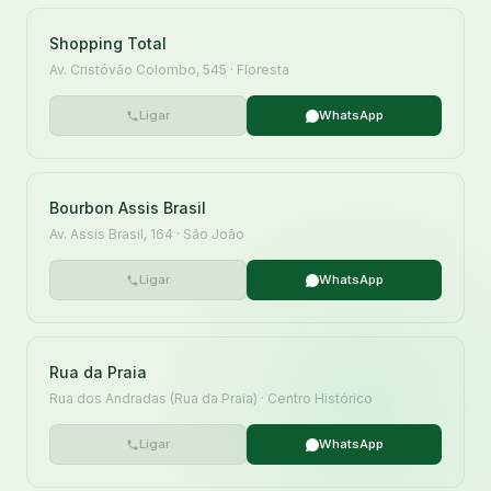
Shopping Total
Av. Cristóvão Colombo, 545 · Floresta
Ligar
WhatsApp
Bourbon Assis Brasil
Av. Assis Brasil, 164 · São João
Ligar
WhatsApp
Rua da Praia
Rua dos Andradas (Rua da Praia) · Centro Histórico
Ligar
WhatsApp